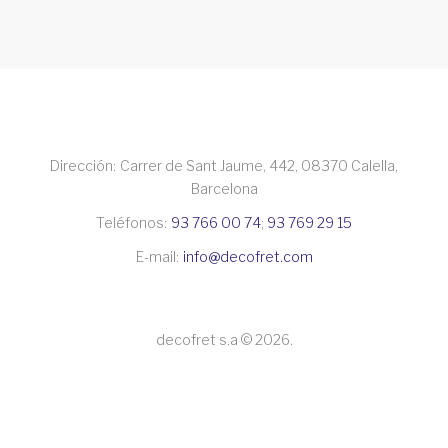
Dirección:
Carrer de Sant Jaume, 442, 08370 Calella,
Barcelona
Teléfonos:
93 766 00 74
;
93 769 29 15
E-mail:
info@decofret.com
decofret s.a © 2026.