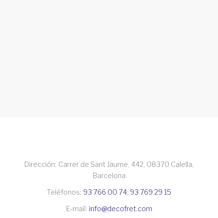
Dirección:
Carrer de Sant Jaume, 442, 08370 Calella,
Barcelona
Teléfonos:
93 766 00 74
;
93 769 29 15
E-mail:
info@decofret.com